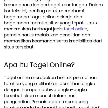
kemudahan dan berbagai keuntungan. Dalam
konteks ini, penting untuk memahami
bagaimana togel online bekerja dan
bagaimana memilih situs yang tepat. Untuk
menemukan berbagai jenis
,
togel online
pemain harus melakukan penelitian dan
memastikan keamanan serta kredibilitas dari
situs tersebut.
Apa Itu Togel Online?
Togel online merupakan bentuk permainan
taruhan yang melibatkan pemilihan angka
dengan harapan bahwa angka-angka
tersebut akan muncul dalam hasil
pengundian. Pemain dapat memasang
taruhan pada berbagai tipe hasil, mulai dari