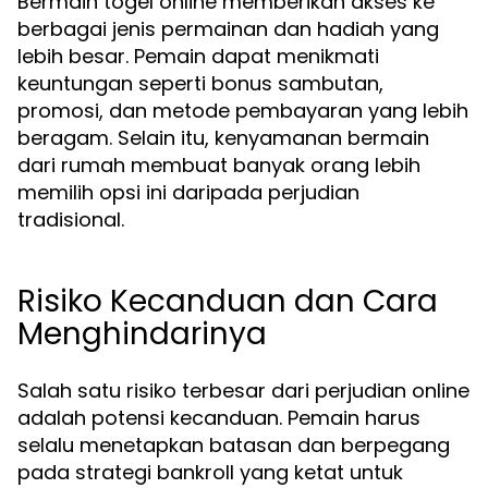
Bermain togel online memberikan akses ke
berbagai jenis permainan dan hadiah yang
lebih besar. Pemain dapat menikmati
keuntungan seperti bonus sambutan,
promosi, dan metode pembayaran yang lebih
beragam. Selain itu, kenyamanan bermain
dari rumah membuat banyak orang lebih
memilih opsi ini daripada perjudian
tradisional.
Risiko Kecanduan dan Cara
Menghindarinya
Salah satu risiko terbesar dari perjudian online
adalah potensi kecanduan. Pemain harus
selalu menetapkan batasan dan berpegang
pada strategi bankroll yang ketat untuk