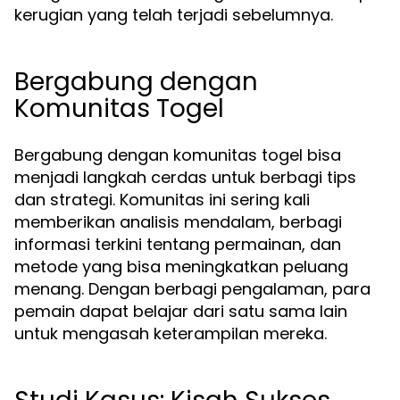
kerugian yang telah terjadi sebelumnya.
Bergabung dengan
Komunitas Togel
Bergabung dengan komunitas togel bisa
menjadi langkah cerdas untuk berbagi tips
dan strategi. Komunitas ini sering kali
memberikan analisis mendalam, berbagi
informasi terkini tentang permainan, dan
metode yang bisa meningkatkan peluang
menang. Dengan berbagi pengalaman, para
pemain dapat belajar dari satu sama lain
untuk mengasah keterampilan mereka.