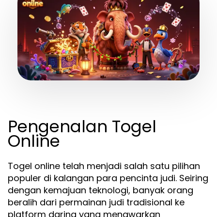
Pengenalan Togel
Online
Togel online telah menjadi salah satu pilihan
populer di kalangan para pencinta judi. Seiring
dengan kemajuan teknologi, banyak orang
beralih dari permainan judi tradisional ke
platform daring yang menawarkan