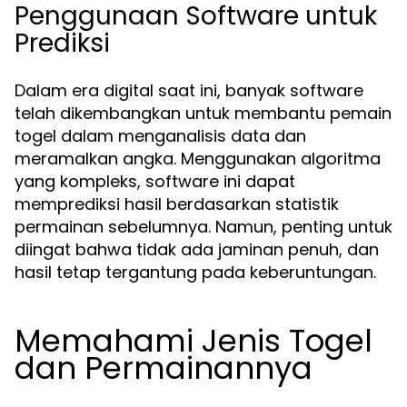
Penggunaan Software untuk
Prediksi
Dalam era digital saat ini, banyak software
telah dikembangkan untuk membantu pemain
togel dalam menganalisis data dan
meramalkan angka. Menggunakan algoritma
yang kompleks, software ini dapat
memprediksi hasil berdasarkan statistik
permainan sebelumnya. Namun, penting untuk
diingat bahwa tidak ada jaminan penuh, dan
hasil tetap tergantung pada keberuntungan.
Memahami Jenis Togel
dan Permainannya