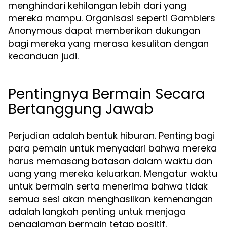
menghindari kehilangan lebih dari yang
mereka mampu. Organisasi seperti Gamblers
Anonymous dapat memberikan dukungan
bagi mereka yang merasa kesulitan dengan
kecanduan judi.
Pentingnya Bermain Secara
Bertanggung Jawab
Perjudian adalah bentuk hiburan. Penting bagi
para pemain untuk menyadari bahwa mereka
harus memasang batasan dalam waktu dan
uang yang mereka keluarkan. Mengatur waktu
untuk bermain serta menerima bahwa tidak
semua sesi akan menghasilkan kemenangan
adalah langkah penting untuk menjaga
pengalaman bermain tetap positif.