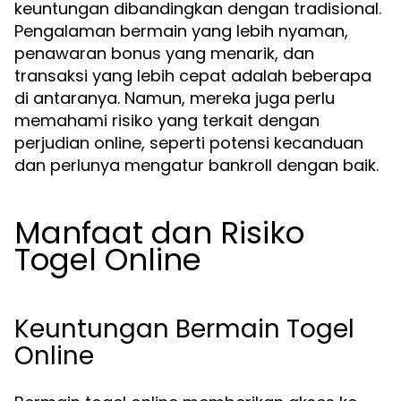
keuntungan dibandingkan dengan tradisional.
Pengalaman bermain yang lebih nyaman,
penawaran bonus yang menarik, dan
transaksi yang lebih cepat adalah beberapa
di antaranya. Namun, mereka juga perlu
memahami risiko yang terkait dengan
perjudian online, seperti potensi kecanduan
dan perlunya mengatur bankroll dengan baik.
Manfaat dan Risiko
Togel Online
Keuntungan Bermain Togel
Online