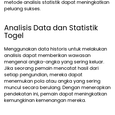
metode analisis statistik dapat meningkatkan
peluang sukses.
Analisis Data dan Statistik
Togel
Menggunakan data historis untuk melakukan
analisis dapat memberikan wawasan
mengenai angka-angka yang sering keluar.
Jika seorang pemain mencatat hasil dari
setiap pengundian, mereka dapat
menemukan pola atau angka yang sering
muncul secara berulang. Dengan menerapkan
pendekatan ini, pemain dapat meningkatkan
kemungkinan kemenangan mereka.