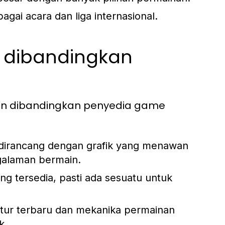
ai acara dan liga internasional.
c dibandingkan
an dibandingkan penyedia game
dirancang dengan grafik yang menawan
ngalaman bermain.
g tersedia, pasti ada sesuatu untuk
itur terbaru dan mekanika permainan
k.