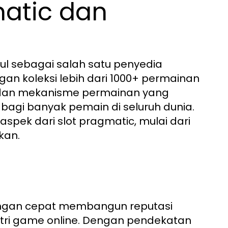
atic dan
l sebagai salah satu penyedia
gan koleksi lebih dari 1000+ permainan
gi dan mekanisme permainan yang
 bagi banyak pemain di seluruh dunia.
aspek dari slot pragmatic, mulai dari
kan.
dengan cepat membangun reputasi
stri game online. Dengan pendekatan