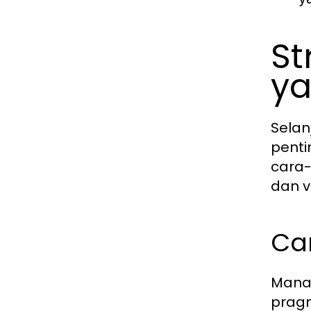
St
ya
Selan
penti
cara-
dan v
Ca
Manaj
pragm