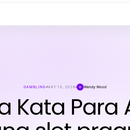
GAMBLING
MAY 13, 2026
Wendy Wood
W
a Kata Para A