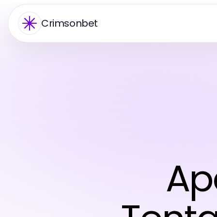
Crimsonbet
Ap