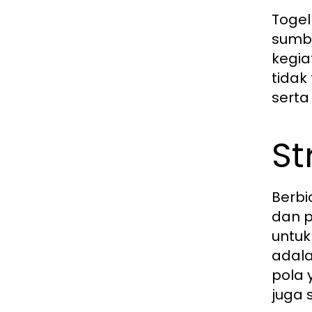
Togel
sumbe
kegia
tidak
serta
St
Berb
dan p
untuk
adala
pola 
juga 