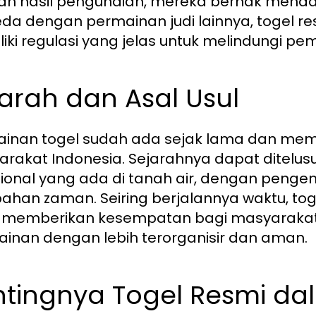
n hasil pengundian, mereka berhak mendap
da dengan permainan judi lainnya, togel res
iki regulasi yang jelas untuk melindungi pem
arah dan Asal Usul
inan togel sudah ada sejak lama dan memi
rakat Indonesia. Sejarahnya dapat ditelusu
sional yang ada di tanah air, dengan peng
ahan zaman. Seiring berjalannya waktu, tog
, memberikan kesempatan bagi masyarakat 
inan dengan lebih terorganisir dan aman.
ntingnya Togel Resmi da