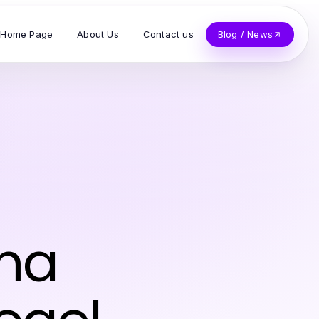
Home Page
About Us
Contact us
Blog / News
ama