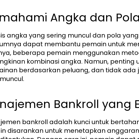
mahami Angka dan Pol
sis angka yang sering muncul dan pola yang 
umnya dapat membantu pemain untuk memb
lnya, beberapa pemain menggunakan meto
gkinan kombinasi angka. Namun, penting un
inan berdasarkan peluang, dan tidak ada
muncul.
ajemen Bankroll yang Ef
emen bankroll adalah kunci untuk bertaha
n disarankan untuk menetapkan anggaran