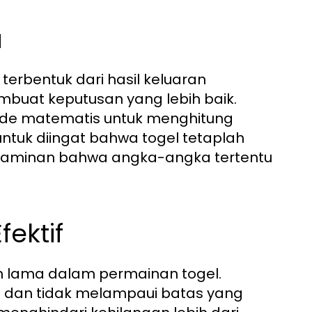
a
terbentuk dari hasil keluaran
uat keputusan yang lebih baik.
de matematis untuk menghitung
tuk diingat bahwa togel tetaplah
 jaminan bahwa angka-angka tertentu
ektif
n lama dalam permainan togel.
 dan tidak melampaui batas yang