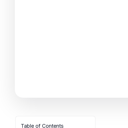
Table of Contents