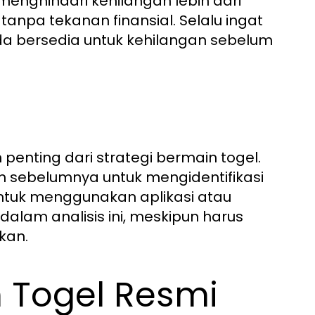
menghindari kehilangan lebih dari
pa tekanan finansial. Selalu ingat
 bersedia untuk kehilangan sebelum
penting dari strategi bermain togel.
 sebelumnya untuk mengidentifikasi
ntuk menggunakan aplikasi atau
lam analisis ini, meskipun harus
kan.
 Togel Resmi