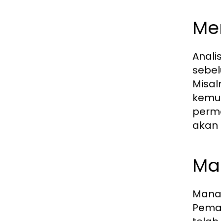
Me
Anali
sebel
Misa
kemun
perma
akan 
Man
Manaj
Pemai