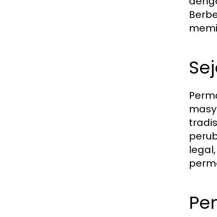
denga
Berbe
memil
Sej
Perma
masya
tradi
perub
legal
perma
Pe