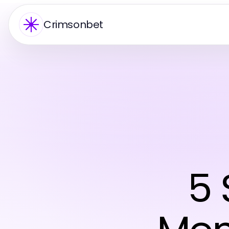
Crimsonbet
5 